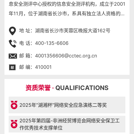
息安全测评中心授权的信息安全测评机构，成立于2001
年11月，位于湖南省长沙市，系具有独立法人资格的公
益二类事业单位。根据国家法律法规和行业标准，在信
地 址：湖南省长沙市芙蓉区晚报大道162号
息安全领域为国家提供技术保障，主要职能包括但不限
于：信息系统等级保护测评；信息安全漏洞分析与风险
电 话：400-135-6606
评估；信息技术产品、系统的安全性测试与评估服务；
邮 箱：4001356606@cctec.org.cn
信息安全技术培训和信息安全咨询规划等。
邮 编：410001
资质荣誉 ·
QUALIFICATIONS
2025年“湖湘杯”网络安全应急演练二等奖
2025年第四届-非洲经贸博览会网络安全保卫工
作优秀技术支撑单位