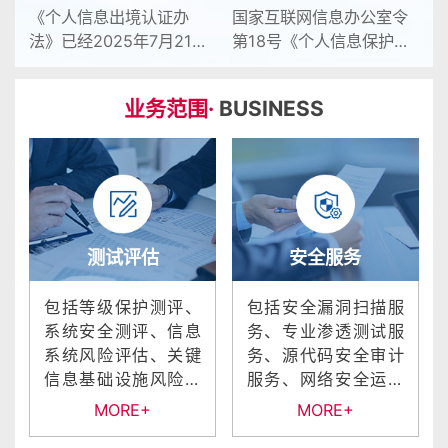
网信息办公室2026年第12
法。
《个人信息出境认证办
国家互联网信息办公室令
次室务会会议审议通过，
法》已经2025年7月21日
第18号《个人信息保护合
并经中华人民共和国工业
国家互联网信息办公室
规审计管理办法》已经
和信息化部、中华人民共
2025年第17次室务会会议
2024年5月20日国家互联
业务范围·
BUSINESS
和国公安部同意，现予公
审议通过，并经国家市场
网信息办公室2024年第15
布，
监督管理总局同意，现予
次室务会会议审议通过，
公布，自2026年1月1日起
现予公布，自2025年5月1
施行。
日起施行。
测试评估
安全服务
包括等级保护测评、
包括安全漏洞扫描服
系统安全测评、信息
务、专业渗透测试服
系统风险评估、关键
务、源代码安全审计
信息基础设施风险评
服务、网络安全运维
估、应用程序
服务、网络实战攻防
MORE+
MORE+
（APP）安全测试...
演练、应急...