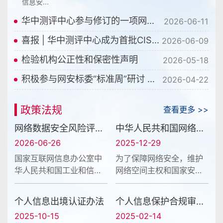
信息安...
华中测评中心参与修订的一项网络安全国家标准获批发布
2026-06-11
喜报 | 华中测评中心成为首批CISP-AISS注册人工智能安全专业人员认证预授权培训机构
2026-06-09
检验机构公正性和保密性声明
2026-05-18
积极参与网安标委“标准周”研讨 共筑网络安全标准发展新格局
2026-04-22
政策法规
查看更多 >>
网络数据安全风险评估办法
中华人民共和国网络安全法
2026-06-26
2025-12-29
国家互联网信息办公室中
为了保障网络安全，维护
华人民共和国工业和信息
网络空间主权和国家安
化部中华人民共和国公安
全、社会公共利益，保护
部令第24号 《网络数
公民、法人和其他组织的
个人信息出境认证办法
个人信息保护合规审计管理办法
据安全风险评估办法》已
合法权益，促进经济社会
2025-10-15
2025-02-14
经2026年6月1日国家互联
信息化健康发展，制定本